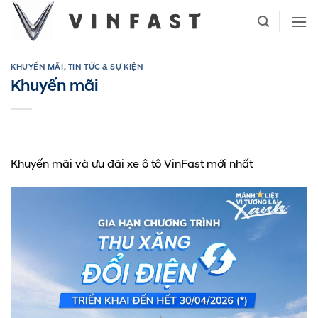
Bỏ
qua
nội
dung
KHUYẾN MÃI
,
TIN TỨC & SỰ KIỆN
Khuyến mãi
Khuyến mãi và ưu đãi xe ô tô VinFast mới nhất