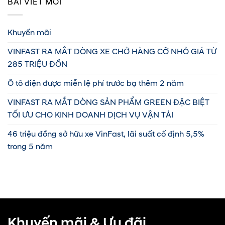
BÀI VIẾT MỚI
Khuyến mãi
VINFAST RA MẮT DÒNG XE CHỞ HÀNG CỠ NHỎ GIÁ TỪ
285 TRIỆU ĐỒN
Ô tô điện được miễn lệ phí trước bạ thêm 2 năm
VINFAST RA MẮT DÒNG SẢN PHẨM GREEN ĐẶC BIỆT
TỐI ƯU CHO KINH DOANH DỊCH VỤ VẬN TẢI
46 triệu đồng sở hữu xe VinFast, lãi suất cố định 5,5%
trong 5 năm
Khuyến mãi & Ưu đãi