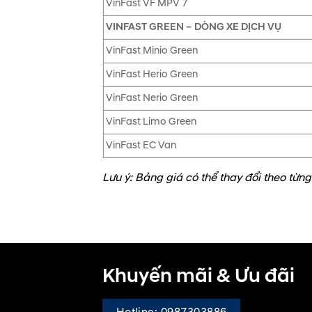
VinFast VF MPV 7
VINFAST GREEN – DÒNG XE DỊCH VỤ
VinFast Minio Green
VinFast Herio Green
VinFast Nerio Green
VinFast Limo Green
VinFast EC Van
Lưu ý: Bảng giá có thể thay đổi theo từng
Khuyến mãi & Ưu đãi