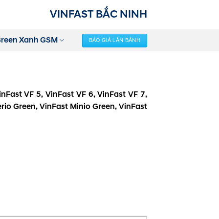
VINFAST BẮC NINH
Green Xanh GSM
BÁO GIÁ LĂN BÁNH
nFast VF 5, VinFast VF 6, VinFast VF 7,
rio Green, VinFast Minio Green, VinFast