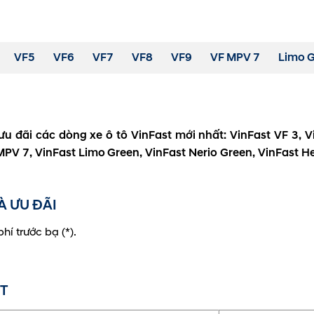
VF5
VF6
VF7
VF8
VF9
VF MPV 7
Limo 
u đãi các dòng xe ô tô VinFast mới nhất: VinFast VF 3, Vi
 MPV 7, VinFast Limo Green, VinFast Nerio Green, VinFast He
 ƯU ĐÃI
í trước bạ (*).
T