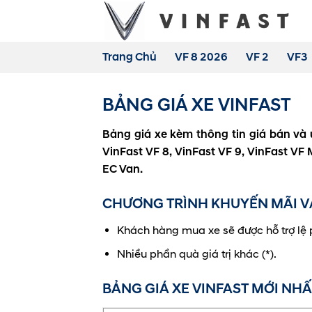
Bỏ
qua
nội
Trang Chủ
VF 8 2026
VF 2
VF3
dung
BẢNG GIÁ XE VINFAST
Bảng giá xe kèm thông tin giá bán và ư
VinFast VF 8, VinFast VF 9, VinFast VF
EC Van.
CHƯƠNG TRÌNH KHUYẾN MÃI VÀ
Khách hàng mua xe sẽ được hỗ trợ lệ ph
Nhiều phần quà giá trị khác (*).
BẢNG GIÁ XE VINFAST MỚI NHẤ